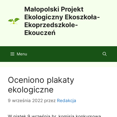
Przejdź
Małopolski Projekt
do
Ekologiczny Ekoszkoła-
treści
Ekoprzedszkole-
Ekouczeń
Menu
Oceniono plakaty
ekologiczne
9 września 2022
przez
Redakcja
W piątek 9 września br. komisja konkursowa