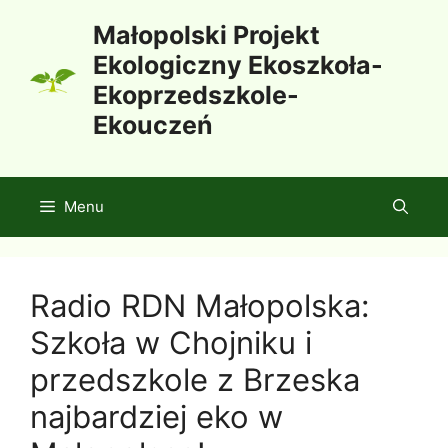
Przejdź
Małopolski Projekt
do
Ekologiczny Ekoszkoła-
treści
Ekoprzedszkole-
Ekouczeń
Menu
Radio RDN Małopolska:
Szkoła w Chojniku i
przedszkole z Brzeska
najbardziej eko w