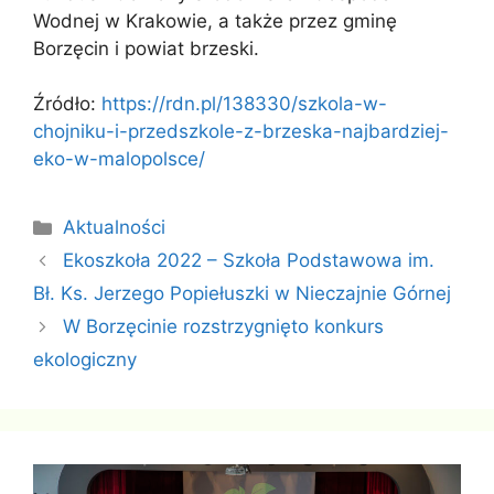
Wodnej w Krakowie, a także przez gminę
Borzęcin i powiat brzeski.
Źródło:
https://rdn.pl/138330/szkola-w-
chojniku-i-przedszkole-z-brzeska-najbardziej-
eko-w-malopolsce/
Kategorie
Aktualności
Ekoszkoła 2022 – Szkoła Podstawowa im.
Bł. Ks. Jerzego Popiełuszki w Nieczajnie Górnej
W Borzęcinie rozstrzygnięto konkurs
ekologiczny