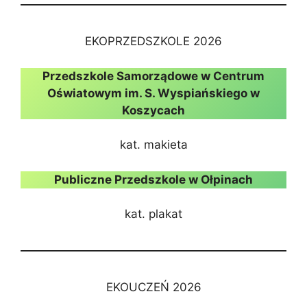
EKOPRZEDSZKOLE 2026
Przedszkole Samorządowe w Centrum
Oświatowym im. S. Wyspiańskiego w
Koszycach
kat. makieta
Publiczne Przedszkole w Ołpinach
kat. plakat
EKOUCZEŃ 2026