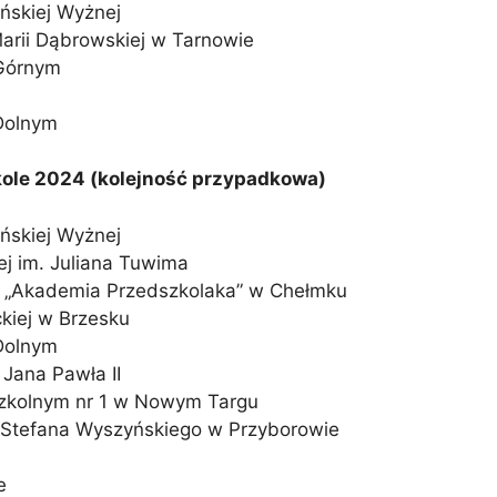
ńskiej Wyżnej
arii Dąbrowskiej w Tarnowie
 Górnym
Dolnym
ole 2024 (kolejność przypadkowa)
ńskiej Wyżnej
j im. Juliana Tuwima
e „Akademia Przedszkolaka” w Chełmku
ckiej w Brzesku
Dolnym
 Jana Pawła II
szkolnym nr 1 w Nowym Targu
a Stefana Wyszyńskiego w Przyborowie
h
e