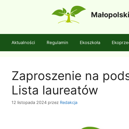
Przejdź
do
Małopolsk
treści
Aktualności
Regulamin
Ekoszkoła
Ekoprze
Zaproszenie na pod
Lista laureatów
12 listopada 2024
przez
Redakcja