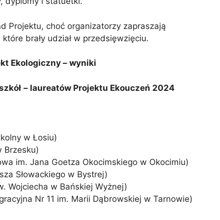
 dyplomy i statuetki.
nd Projektu, choć organizatorzy zapraszają
które brały udział w przedsięwzięciu.
ekt Ekologiczny
– wyniki
szkół
– laureatów Projektu Ekouczeń 2024
kolny w Łosiu)
w Brzesku)
owa im. Jana Goetza Okocimskiego w Okocimiu)
sza Słowackiego w Bystrej)
w. Wojciecha w Bańskiej Wyżnej)
racyjna Nr 11 im. Marii Dąbrowskiej w Tarnowie)