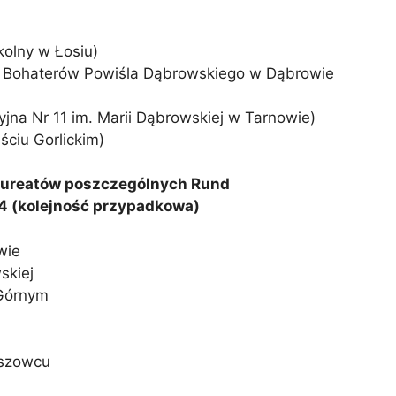
kolny w Łosiu)
. Bohaterów Powiśla Dąbrowskiego w Dąbrowie
jna Nr 11 im. Marii Dąbrowskiej w Tarnowie)
ciu Gorlickim)
 laureatów poszczególnych Rund
4 (kolejność przypadkowa)
wie
skiej
 Górnym
oszowcu
h