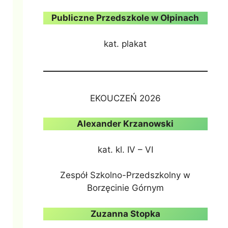
Publiczne Przedszkole w Ołpinach
kat. plakat
EKOUCZEŃ 2026
Alexander Krzanowski
kat. kl. IV – VI
Zespół Szkolno-Przedszkolny w
Borzęcinie Górnym
Zuzanna Stopka