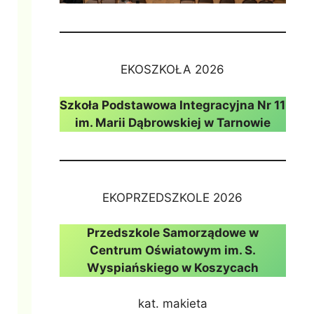
EKOSZKOŁA 2026
Szkoła Podstawowa Integracyjna Nr 11
im. Marii Dąbrowskiej w Tarnowie
EKOPRZEDSZKOLE 2026
Przedszkole Samorządowe w
Centrum Oświatowym im. S.
Wyspiańskiego w Koszycach
kat. makieta